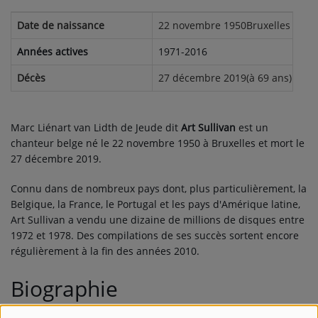
Date de naissance
22 novembre 1950Bruxelles (Belg
Années actives
1971-2016
Décès
27 décembre 2019(à 69 ans)
Marc Liénart van Lidth de Jeude dit
Art Sullivan
est un
chanteur belge né le
22 novembre 1950
à Bruxelles et mort le
27 décembre 2019
.
Connu dans de nombreux pays dont, plus particulièrement, la
Belgique, la France, le Portugal et les pays d'Amérique latine,
Art Sullivan a vendu une dizaine de millions de disques entre
1972 et 1978. Des compilations de ses succès sortent encore
régulièrement à la fin des années 2010.
Biographie