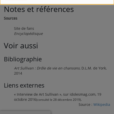
Notes et références
Sources
Site de fans
Encyclopédisque
Voir aussi
Bibliographie
Art Sullivan : Drôle de vie en chansons
, D.L.M. de York,
2014
Liens externes
«
Interview de Art Sullivan
», sur
idolesmag.com
,
19
octobre 2016
.
(consulté le
28 décembre 2019
)
Source :
Wikipedia