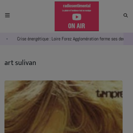
ACCUEIL
Crise énergétique : Loire Forez Agglomération ferme ses deux pisci
RADIO
ACTUALITÉS
art sulivan
EMPLOIS
AGENDA
EMISSIONS
EQUIPES
INFO CONCERT