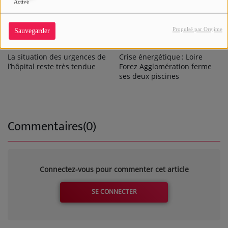
Activé
Propulsé par Orejime
Sauvegarder
La situation des urgences de
Crise énergétique : Loire
l’hôpital reste très tendue
Forez Agglomération ferme
ses deux piscines
Commentaires(0)
Connectez-vous pour commenter cet article
SE CONNECTER