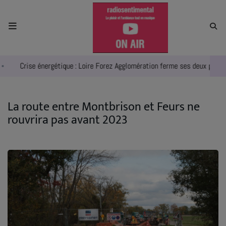
ACCUEIL
Crise énergétique : Loire Forez Agglomération ferme ses deux piscine
RADIO
ACTUALITÉS
La route entre Montbrison et Feurs ne
rouvrira pas avant 2023
EMPLOIS
AGENDA
EMISSIONS
EQUIPES
INFO CONCERT