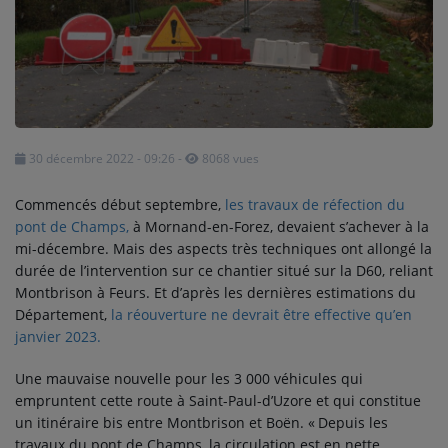
SPORT
PUBLICITÉS
CINÉMA
Se connecter
30 décembre 2022 - 09:26
-
8068 vues
Commencés début septembre,
les travaux de réfection du
pont de Champs,
à Mornand-en-Forez, devaient s’achever à la
mi-décembre. Mais des aspects très techniques ont allongé la
durée de l’intervention sur ce chantier situé sur la D60, reliant
Montbrison à Feurs. Et d’après les dernières estimations du
Département,
la réouverture ne devrait être effective qu’en
janvier
2023.
Une mauvaise nouvelle pour les 3 000 véhicules qui
empruntent cette route à Saint-Paul-d’Uzore et qui constitue
un itinéraire bis entre Montbrison et Boën. «
Depuis les
travaux du pont de Champs, la circulation est en nette