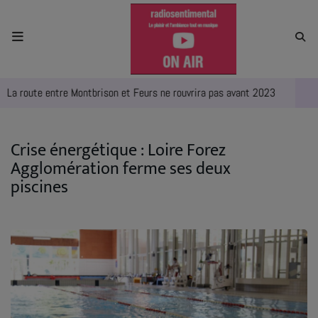
ACCUEIL
a route entre Montbrison et Feurs ne rouvrira pas avant 2023
L
RADIO
ACTUALITÉS
Crise énergétique : Loire Forez
Agglomération ferme ses deux
EMPLOIS
piscines
AGENDA
EMISSIONS
EQUIPES
INFO CONCERT