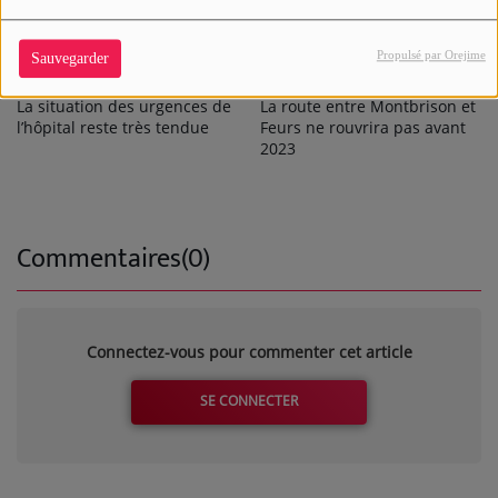
Propulsé par Orejime
Sauvegarder
La situation des urgences de
La route entre Montbrison et
l’hôpital reste très tendue
Feurs ne rouvrira pas avant
2023
Commentaires(0)
Connectez-vous pour commenter cet article
SE CONNECTER