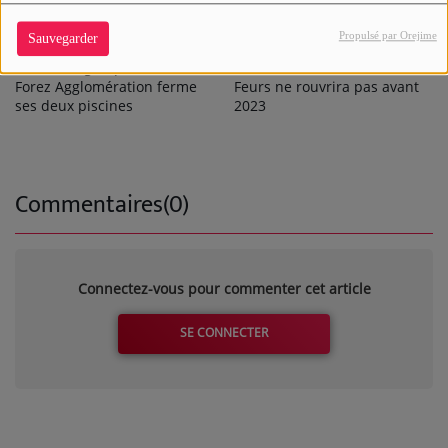
Propulsé par Orejime
Sauvegarder
Crise énergétique : Loire
La route entre Montbrison et
Forez Agglomération ferme
Feurs ne rouvrira pas avant
ses deux piscines
2023
Commentaires(0)
Connectez-vous pour commenter cet article
SE CONNECTER