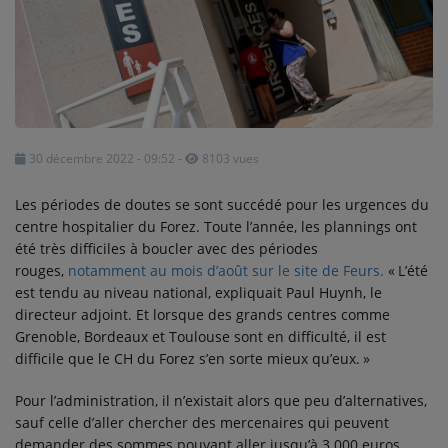
SPORT
PUBLICITÉS
CINÉMA
Se connecter
30 décembre 2022 - 09:52
-
8103 vues
Les périodes de doutes se sont succédé pour les urgences du
centre hospitalier du Forez. Toute l’année, les plannings ont
été très difficiles à boucler avec des périodes
rouges,
notamment au mois d’août sur le site de Feurs.
«
L’été
est tendu au niveau national, expliquait Paul Huynh, le
directeur adjoint. Et lorsque des grands centres comme
Grenoble, Bordeaux et Toulouse sont en difficulté, il est
difficile que le CH du Forez s’en sorte mieux qu’eux.
»
Pour l’administration, il n’existait alors que peu d’alternatives,
sauf celle d’aller chercher des mercenaires qui peuvent
demander des sommes pouvant aller jusqu’à 3 000 euros