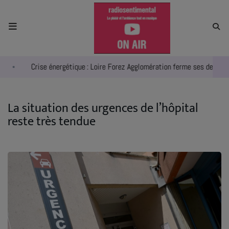
ACCUEIL
Crise énergétique : Loire Forez Agglomération ferme ses deux pisc
RADIO
ACTUALITÉS
La situation des urgences de l’hôpital
reste très tendue
EMPLOIS
AGENDA
EMISSIONS
EQUIPES
INFO CONCERT