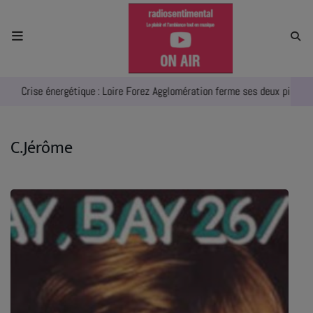
ACCUEIL
Crise énergétique : Loire Forez Agglomération ferme ses deux piscines
RADIO
ACTUALITÉS
C.Jérôme
EMPLOIS
AGENDA
EMISSIONS
EQUIPES
INFO CONCERT