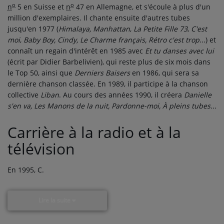
o
o
n
5 en Suisse et
n
47 en Allemagne, et s'écoule à plus d'un
million d'exemplaires. Il chante ensuite d'autres tubes
jusqu'en 1977 (
Himalaya, Manhattan
,
La Petite Fille 73
,
C'est
moi
,
Baby Boy, Cindy, Le Charme français, Rétro c'est trop
...) et
connaît un regain d'intérêt en 1985 avec
Et tu danses avec lui
(écrit par Didier Barbelivien), qui reste plus de six mois dans
le Top 50, ainsi que
Derniers Baisers
en 1986, qui sera sa
dernière chanson classée. En 1989, il participe à la chanson
collective
Liban
. Au cours des années 1990, il créera
Danielle
s'en va, Les Manons de la nuit, Pardonne-moi, À pleins tubes...
Carrière à la radio et à la
télévision
En 1995, C.
Lire la suite