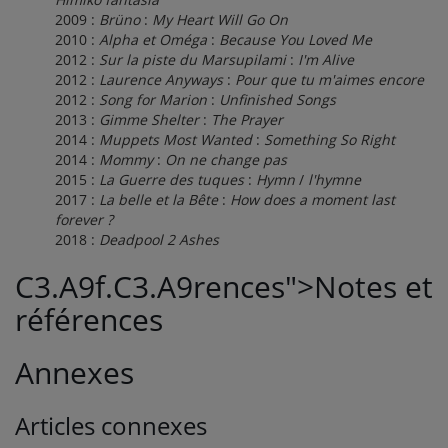
2009 :
Brüno
:
My Heart Will Go On
2010 :
Alpha et Oméga
:
Because You Loved Me
2012 :
Sur la piste du Marsupilami
:
I'm Alive
2012 :
Laurence Anyways
:
Pour que tu m'aimes encore
2012 :
Song for Marion
:
Unfinished Songs
2013 :
Gimme Shelter
:
The Prayer
2014 :
Muppets Most Wanted
:
Something So Right
2014 :
Mommy
:
On ne change pas
2015 :
La Guerre des tuques
:
Hymn
/
l'hymne
2017 :
La belle et la Bête
:
How does a moment last
forever ?
2018 :
Deadpool 2 Ashes
C3.A9f.C3.A9rences">
Notes et
références
Annexes
Articles connexes