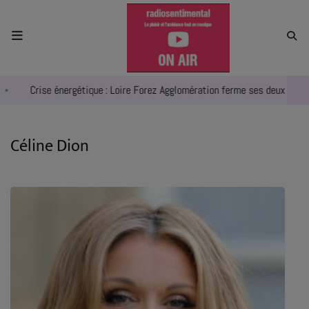
ACCUEIL
Crise énergétique : Loire Forez Agglomération ferme ses deux piscines
RADIO
ACTUALITÉS
Céline Dion
EMPLOIS
AGENDA
EMISSIONS
EQUIPES
INFO CONCERT