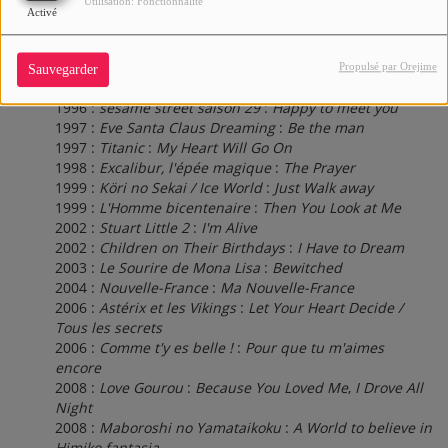
Utilisation: Fonctionnalité
to Heaven
Activé
1991 :
Des fleurs sur la neige
:
Prenez-moi
1993 :
Nuits blanches à Seattle
:
When I Fall in Love
1995 :
Koibito yo
:
To love you more
Propulsé par Orejime
Sauvegarder
1996 :
Personnel et confidentiel
:
Because You Loved Me
1996 :
sesame street saison 29
:
Happy to meet you
1997 :
Eve Santa Claus Dreaming
:
Be the man
1997 :
Titanic
:
My Heart Will Go On
1998 :
Excalibur, l'épée magique
:
The Prayer
1999 :
Köri no Sekai / Ice World
:
Just Walk away
1999 :
L'Homme bicentenaire
:
Then You Look at Me
2002 :
Stuart Little 2
:
I'm Alive
2002 :
Children on Their Birthdays
:
I Have to Dream
2003 :
Le Sourire de Mona Lisa
:
Bewitched
2004 :
Nouvelle-France
:
Ma Nouvelle-France
2006 :
Astérix et les Vikings
:
Let Your Heart Decide /
Tous les secrets
2006 :
Comme t'y es belle !
:
Pour que tu m'aimes
encore
2008 :
Love Gourou
:
Because You Loved Me
,
I Drove All
Night
2008 :
Maboroshi no Yamataikoku
:
A World to believe in
Himiko fantasia