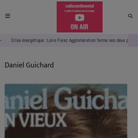
ACCUEIL
Crise énergétique : Loire Forez Agglomération ferme ses deux piscines
RADIO
ACTUALITÉS
Daniel Guichard
EMPLOIS
AGENDA
EMISSIONS
EQUIPES
INFO CONCERT