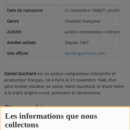
Date de naissance
21 novembre 1948(71 ans)Paris, 
Genre
chanson française
Activité
auteur-compositeur-interprète, 
Années actives
Depuis 1967
Site officiel
daniel-guichard.com
Daniel Guichard
est un auteur-compositeur-interprète et
producteur français, né à Paris le
21 novembre 1948
, d’un
père breton soudeur en usine, Henri Guichard, et d’une mère
à la triple origine russe, polonaise et ukrainienne.
Biographie
Les informations que nous
Grandissant non loin du quartier des Halles, Daniel perd son
collectons
père à l’âge de quinze ans et doit, pour vivre, travailler aux