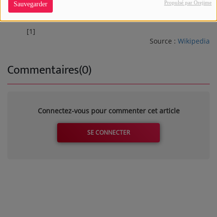
Propulsé par Orejime
Sauvegarder
Annexes
[1]
Source :
Wikipedia
Commentaires(0)
Connectez-vous pour commenter cet article
SE CONNECTER