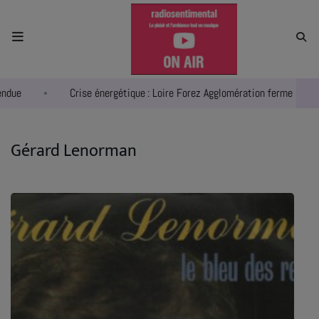
ACCUEIL
ue
Crise énergétique : Loire Forez Agglomération ferme ses deu
RADIO
ACTUALITÉS
Gérard Lenorman
EMPLOIS
AGENDA
EMISSIONS
EQUIPES
INFO CONCERT