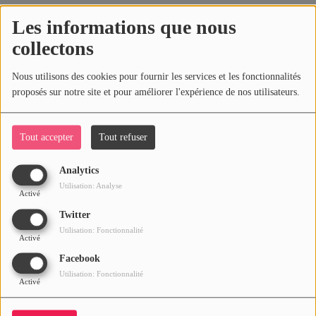
Les informations que nous
collectons
Cet article regroupe la
discographie de Gérard Lenorman
.
Discographie
Nous utilisons des cookies pour fournir les services et les fonctionnalités
proposés sur notre site et pour améliorer l'expérience de nos utilisateurs.
Albums
Tout accepter
Tout refuser
En concert
Analytics
Utilisation: Analyse
Compilations
Activé
Twitter
45 tours : 1968-1992
Utilisation: Fonctionnalité
Activé
Facebook
Les années 1960 :
Les années 1970 :
première partie 1970-1974
Utilisation: Fonctionnalité
Activé
Les années 1970 :
deuxième partie 1975-1979
Les années 1980 et 1990 :