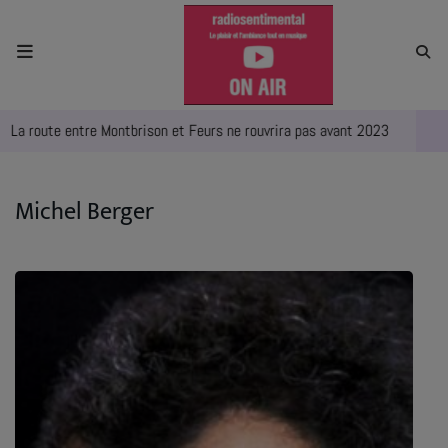
ACCUEIL
La route entre Montbrison et Feurs ne rouvrira pas avant 2023
L
RADIO
ACTUALITÉS
Michel Berger
EMPLOIS
AGENDA
EMISSIONS
EQUIPES
INFO CONCERT