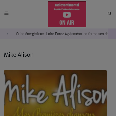
ACCUEIL
Crise énergétique : Loire Forez Agglomération ferme ses deux pis
RADIO
ACTUALITÉS
Mike Alison
EMPLOIS
AGENDA
EMISSIONS
EQUIPES
INFO CONCERT