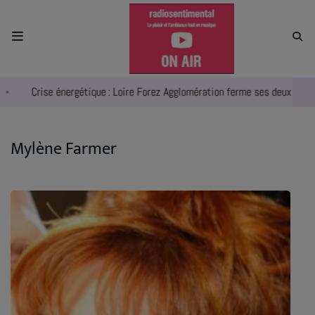
ACCUEIL
Crise énergétique : Loire Forez Agglomération ferme ses deux piscines
RADIO
ACTUALITÉS
Mylène Farmer
EMPLOIS
AGENDA
EMISSIONS
EQUIPES
INFO CONCERT