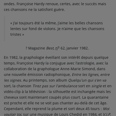
ondes. Françoise Hardy renoue, certes, avec le succès mais
ces chansons ne la satisfont guère.
« J’ai toujours été la même, j’aime les belles chansons
lentes sur fond de violons. Je n’aime que les chansons
tristes »
o
? Magazine
Best
,
n
62, janvier 1982.
En 1982, la graphologie éveillant son intérêt depuis quelque
temps, Françoise Hardy la conjugue avec l’astrologie, avec la
collaboration de la graphologue Anne-Marie Simond, dans
une nouvelle émission radiophonique,
Entre les lignes, entre
les signes
. Au printemps, son album
Quelqu'un qui s'en va
sort, la chanson
Tirez pas sur l'ambulance
sort en
single
et en
vidéo-clip à la télévision : la silhouette est inchangée mais les
cheveux sont maintenant coupés plus court. La quarantaine
est proche et elle ne se voit pas chanter au-delà de cet âge.
Cependant, elle reprend la plume et sort deux
45 tours
:
Moi
vouloir toi
, sur une musique de Louis Chedid en 1984, et
V.I.P.