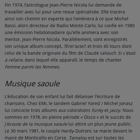
Fin 1974, l’astrologue Jean-Pierre Nicola lui demande de
travailler avec lui pour une revue spécialisée. Elle tracera
ainsi son chemin en experte qui l’amènera à ce que Michel
Bassi, alors directeur de Radio Monte-Carlo, lui confie en 1980
une émission hebdomadaire qu'elle animera avec son
mentor, Jean-Pierre Nicola. Parallèlement, sont enregistrés
son unique album-concept,
?Entr’acte?
, et trois
45 tours
dont
celui de la bande originale du film de Claude Lelouch
Si c'était
à refaire
, dans lequel elle apparaît, le temps de chanter
Femme parmi les femmes
.
Musique saoule
L’éducation de son enfant lui fait délaisser l’écriture de
chansons. Chez EMI, le tandem Gabriel Yared / Michel Jonasz
lui concocte trois albums aux colorations
funky
et
jazzy
. Nous
sommes en 1978, en pleine période « Disco » et le succès de
J'écoute de la musique saoule
lui attire un plus jeune public.
Le
30 mars 1981
, le couple Hardy-Dutronc se marie devant le
maire de Monticello en Corse.
Tamalou
est sur toutes les