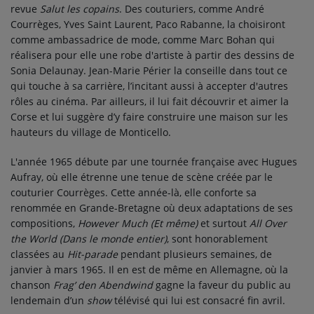
revue
Salut les copains
. Des couturiers, comme André
Courrèges, Yves Saint Laurent, Paco Rabanne, la choisiront
comme ambassadrice de mode, comme Marc Bohan qui
réalisera pour elle une robe d'artiste à partir des dessins de
Sonia Delaunay. Jean-Marie Périer la conseille dans tout ce
qui touche à sa carrière, l’incitant aussi à accepter d'autres
rôles au cinéma. Par ailleurs, il lui fait découvrir et aimer la
Corse et lui suggère d’y faire construire une maison sur les
hauteurs du village de Monticello.
L'année 1965 débute par une tournée française avec Hugues
Aufray, où elle étrenne une tenue de scène créée par le
couturier Courrèges. Cette année-là, elle conforte sa
renommée en Grande-Bretagne où deux adaptations de ses
compositions,
However Much (Et même)
et surtout
All Over
the World (Dans le monde entier)
, sont honorablement
classées au
Hit-parade
pendant plusieurs semaines, de
janvier à mars 1965. Il en est de même en Allemagne, où la
chanson
Frag’ den Abendwind
gagne la faveur du public au
lendemain d’un
show
télévisé qui lui est consacré fin avril.