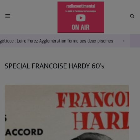
ACCUEIL
oire Forez Agglomération ferme ses deux piscines
La route entre
RADIO
ACTUALITÉS
SPECIAL FRANCOISE HARDY 60's
EMPLOIS
AGENDA
EMISSIONS
EQUIPES
INFO CONCERT