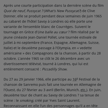
Après une courte participation dans la dernière scène du film
Quoi de neuf, Pussycat ?
(
What's New Pussycat?
) de Clive
Donner, elle se produit pendant deux semaines de juin 1965
au cabaret de l’hôtel Savoy à Londres où elle porte une
variante de l’ensemble blanc de Courrèges. Suivent le
tournage en Grèce d’
Une balle au cœur
? film réalisé par le
jeune cinéaste Jean-Daniel Pollet, une tournée estivale de
juillet à mi-septembre (France, Espagne, Allemagne, Suisse,
Italie) et le deuxième passage à l’Olympia, en « vedette
américaine » des Compagnons de la chanson, à partir du 28
octobre. L'année 1965 se clôt le 26 décembre avec un
divertissement télévisé, tourné à Londres, qui lui est
entièrement consacré :
Piccadilly Show
.
e
Du 27 au
29 janvier 1966
, elle participe au
16
Festival de la
chanson de Sanremo puis fait une tournée en Allemagne de
l'Ouest, du
27 février
au
3 avril
(Berlin, Munich,
etc.
). En juin,
deuxième tour de chant au Savoy de Londres ? sa tenue de
scène : le
smoking
, créé par Yves Saint Laurent.
Reconnaissant en elle l’un des personnages qu'il a en tête