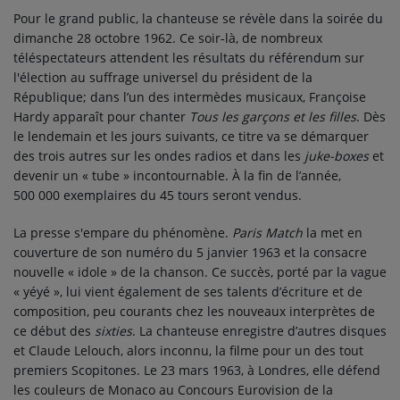
Pour le grand public, la chanteuse se révèle dans la soirée du
dimanche 28 octobre 1962. Ce soir-là, de nombreux
téléspectateurs attendent les résultats du référendum sur
l'élection au suffrage universel du président de la
République; dans l’un des intermèdes musicaux, Françoise
Hardy apparaît pour chanter
Tous les garçons et les filles
. Dès
le lendemain et les jours suivants, ce titre va se démarquer
des trois autres sur les ondes radios et dans les
juke-boxes
et
devenir un « tube » incontournable. À la fin de l’année,
500 000 exemplaires du
45 tours
seront vendus.
La presse s'empare du phénomène.
Paris Match
la met en
couverture de son numéro du 5 janvier 1963 et la consacre
nouvelle « idole » de la chanson. Ce succès, porté par la vague
« yéyé », lui vient également de ses talents d’écriture et de
composition, peu courants chez les nouveaux interprètes de
ce début des
sixties
. La chanteuse enregistre d’autres disques
et Claude Lelouch, alors inconnu, la filme pour un des tout
premiers Scopitones. Le
23 mars 1963
, à Londres, elle défend
les couleurs de Monaco au Concours Eurovision de la