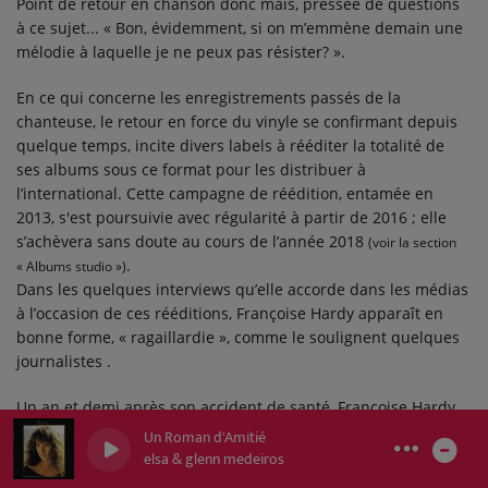
Point de retour en chanson donc mais, pressée de questions
à ce sujet...
« Bon, évidemment, si on m’emmène demain une
mélodie à laquelle je ne peux pas résister? »
.
En ce qui concerne les enregistrements passés de la
chanteuse, le retour en force du vinyle se confirmant depuis
quelque temps, incite divers labels à rééditer la totalité de
ses albums sous ce format pour les distribuer à
l’international. Cette campagne de réédition, entamée en
2013, s'est poursuivie avec régularité à partir de 2016 ; elle
s’achèvera sans doute au cours de l’année 2018
(voir la section
.
« Albums studio »)
Dans les quelques interviews qu’elle accorde dans les médias
à l’occasion de ces rééditions, Françoise Hardy apparaît en
bonne forme, « ragaillardie », comme le soulignent quelques
journalistes .
Un an et demi après son accident de santé, Françoise Hardy
relate cet épisode dans un livre intitulé
Un cadeau du ciel
.
Un Roman d'Amitié
0
0
0
L’ouvrage paraît le 3 novembre 2016. Elle y témoigne de la
elsa & glenn medeiros
lutte contre la maladie et livre des réflexions sur l’amour,