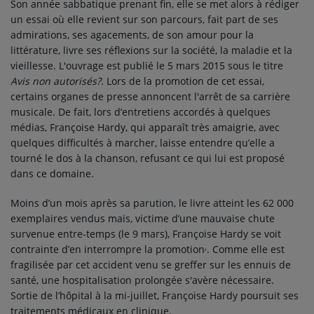
Son année sabbatique prenant fin, elle se met alors à rédiger
un essai où elle revient sur son parcours, fait part de ses
admirations, ses agacements, de son amour pour la
littérature, livre ses réflexions sur la société, la maladie et la
vieillesse. L'ouvrage est publié le
5 mars 2015
sous le titre
Avis non autorisés?
. Lors de la promotion de cet essai,
certains organes de presse annoncent l'arrêt de sa carrière
musicale. De fait, lors d’entretiens accordés à quelques
médias, Françoise Hardy, qui apparaît très amaigrie, avec
quelques difficultés à marcher, laisse entendre qu’elle a
tourné le dos à la chanson, refusant ce qui lui est proposé
dans ce domaine.
Moins d’un mois après sa parution, le livre atteint les 62 000
exemplaires vendus mais, victime d’une mauvaise chute
survenue entre-temps (le 9 mars), Françoise Hardy se voit
,
contrainte d’en interrompre la promotion
. Comme elle est
fragilisée par cet accident venu se greffer sur les ennuis de
santé, une hospitalisation prolongée s'avère nécessaire.
Sortie de l’hôpital à la mi-juillet, Françoise Hardy poursuit ses
traitements médicaux en clinique.