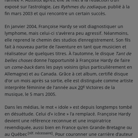
exposé sur l’astrologie,
Les Rythmes du zodiaque
, publié à la
fin mars 2003 et qui rencontre un certain succès.
En janvier 2004, Françoise Hardy se voit diagnostiquer un
lymphome, mais celui-ci s'avèrera peu agressif. Néanmoins,
elle reprend le chemin des studios d’enregistrement. Son fils
fait à nouveau partie de l’aventure en tant que musicien et
réalisateur de quelques titres. À l’automne, le disque
Tant de
belles choses
donne l’opportunité à Françoise Hardy de faire
un
come-back
dans les pays voisins (plus particulièrement en
Allemagne) et au Canada. Grâce à cet album, certifié disque
d'or un mois après sa sortie, elle est distinguée comme artiste
e
interprète féminine de l'année aux
20
Victoires de la
musique, le 5 mars 2005.
Dans les médias, le mot « idole » est depuis longtemps tombé
en désuétude. Celui d’« icône » l’a remplacé. Françoise Hardy
devient une référence reconnue et une inspiratrice
revendiquée, aussi bien en France qu’en Grande-Bretagne ou
[réf. nécessaire]
au Québec
. Pour couronner une carrière d’auteur