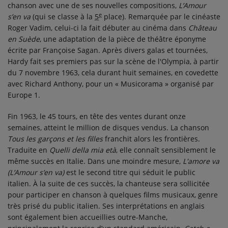
chanson avec une de ses nouvelles compositions,
L’Amour
e
s’en va
(qui se classe à la
5
place). Remarquée par le cinéaste
Roger Vadim, celui-ci la fait débuter au cinéma dans
Château
en Suède
, une adaptation de la pièce de théâtre éponyme
écrite par Françoise Sagan. Après divers galas et tournées,
Hardy fait ses premiers pas sur la scène de l'Olympia, à partir
du
7 novembre 1963
, cela durant huit semaines, en covedette
avec Richard Anthony, pour un « Musicorama » organisé par
Europe 1.
Fin 1963, le 45 tours, en tête des ventes durant onze
semaines, atteint le million de disques vendus. La chanson
Tous les garçons et les filles
franchit alors les frontières.
Traduite en
Quelli della mia età
, elle connaît sensiblement le
même succès en Italie. Dans une moindre mesure,
L'amore va
(L’Amour s’en va)
est le second titre qui séduit le public
italien. À la suite de ces succès, la chanteuse sera sollicitée
pour participer en chanson à quelques films musicaux, genre
très prisé du public italien. Ses interprétations en anglais
sont également bien accueillies outre-Manche,