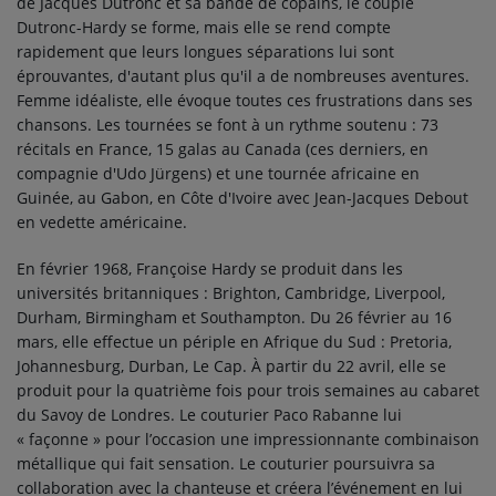
de Jacques Dutronc et sa bande de copains, le couple
Dutronc-Hardy se forme, mais elle se rend compte
rapidement que leurs longues séparations lui sont
éprouvantes, d'autant plus qu'il a de nombreuses aventures.
Femme idéaliste, elle évoque toutes ces frustrations dans ses
chansons. Les tournées se font à un rythme soutenu :
73
récitals
en France,
15 galas
au Canada (ces derniers, en
compagnie d'Udo Jürgens) et une tournée africaine en
Guinée, au Gabon, en Côte d'Ivoire avec Jean-Jacques Debout
en vedette américaine.
En février 1968, Françoise Hardy se produit dans les
universités britanniques : Brighton, Cambridge, Liverpool,
Durham, Birmingham et Southampton. Du
26 février
au
16
mars
, elle effectue un périple en Afrique du Sud : Pretoria,
Johannesburg, Durban, Le Cap. À partir du 22 avril, elle se
produit pour la quatrième fois pour trois semaines au cabaret
du Savoy de Londres. Le couturier Paco Rabanne lui
« façonne » pour l’occasion une impressionnante combinaison
métallique qui fait sensation. Le couturier poursuivra sa
collaboration avec la chanteuse et créera l’événement en lui