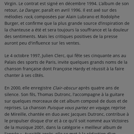
Virgin. Le contrat est signé en décembre 1994. L’album de son
retour,
Le Danger
, paraît en avril 1996. Il est axé sur des
mélodies
rock
, composées par Alain Lubrano et Rodolphe
Burger, et confirme que la plus grande source d’inspiration de
la chanteuse a été et sera toujours la souffrance et la douleur
des sentiments. Mais les critiques positives de la presse
auront peu d'influence sur les ventes.
Le 4 octobre 1997, Julien Clerc, qui fête ses cinquante ans au
Palais des sports de Paris, invite quelques grands noms de la
chanson française dont Françoise Hardy et réussit à la faire
chanter à ses côtés.
En 2000, elle enregistre
Clair-obscur
après quatre ans de
silence. Son fils, Thomas Dutronc, l'accompagne à la guitare
sur quelques morceaux de cet album composé de duos et de
reprises. La chanson
Puisque vous partez en voyage
, reprise
de Mireille, chantée en duo avec Jacques Dutronc, contribue à
le propulser disque d'or et à ce qu'il soit nommé aux Victoires
de la musique 2001, dans la catégorie « meilleur album de
l’année ». Aussitôt après, elle se met à la rédaction d’un