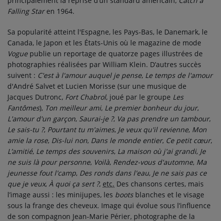
principalement la reprise d’un standard américain,
Catch a
Falling Star
en 1964.
Sa popularité atteint l'Espagne, les Pays-Bas, le Danemark, le
Canada, le Japon et les États-Unis où le magazine de mode
Vogue
publie un reportage de quatorze pages illustrées de
photographies réalisées par William Klein. D’autres succès
suivent :
C'est à l'amour auquel je pense
,
Le temps de l'amour
d'André Salvet et Lucien Morisse (sur une musique de
Jacques Dutronc,
Fort Chabrol
, joué par le groupe
Les
Fantômes
),
Ton meilleur ami
,
Le premier bonheur du jour
,
L'amour d'un garçon
,
Saurai-je ?
,
Va pas prendre un tambour
,
Le sais-tu ?
,
Pourtant tu m'aimes
,
Je veux qu'il revienne
,
Mon
amie la rose
,
Dis-lui non
,
Dans le monde entier
,
Ce petit cœur
,
L’amitié
,
Le temps des souvenirs
,
La maison où j'ai grandi
,
Je
ne suis là pour personne
,
Voilà
,
Rendez-vous d'automne
,
Ma
jeunesse fout l'camp
,
Des ronds dans l'eau
,
Je ne sais pas ce
que je veux
,
À quoi ça sert ?
,
etc.
Des chansons certes, mais
l’image aussi : les minijupes, les
boots
blanches et le visage
sous la frange des cheveux. Image qui évolue sous l’influence
de son compagnon Jean-Marie Périer, photographe de la