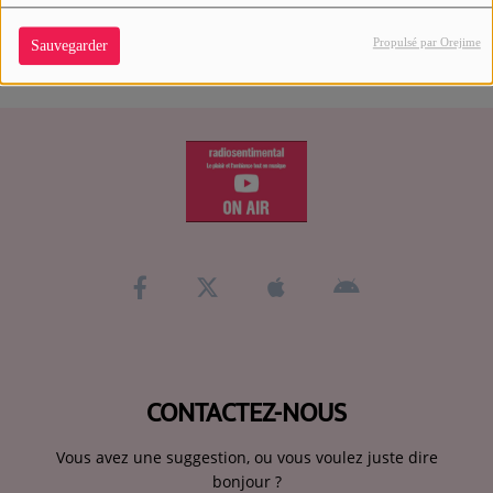
Propulsé par Orejime
Sauvegarder
CONTACTEZ-NOUS
Vous avez une suggestion, ou vous voulez juste dire
bonjour ?