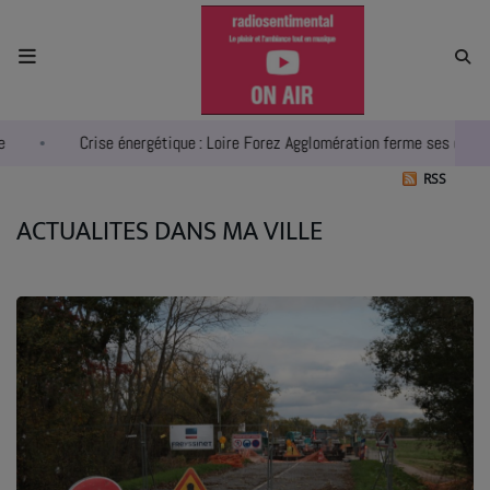
ACCUEIL
Crise énergétique : Loire Forez Agglomération ferme ses deux p
RADIO
RSS
ACTUALITÉS
ACTUALITES DANS MA VILLE
EMPLOIS
AGENDA
EMISSIONS
EQUIPES
INFO CONCERT