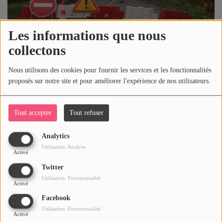
SPORT
PUBLICITÉS
Les informations que nous
CINÉMA
collectons
La route entre Montbrison et Feurs ne rouvrira pas avant
2023
Nous utilisons des cookies pour fournir les services et les fonctionnalités
Se connecter
proposés sur notre site et pour améliorer l'expérience de nos utilisateurs.
Crise énergétique : Loire Forez
Tout accepter
Tout refuser
Agglomération ferme ses deux piscines
Analytics
Utilisation: Analyse
Activé
La situation des urgences de l’hôpital reste
Twitter
très tendue
Utilisation: Fonctionnalité
Activé
Facebook
Utilisation: Fonctionnalité
Activé